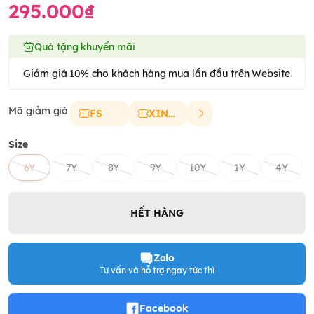
295.000₫
Quà tặng khuyến mãi
Giảm giá 10% cho khách hàng mua lần đầu trên Website
Mã giảm giá
FS
XINCHAO
Size
6Y
7Y
8Y
9Y
10Y
1Y
4Y
HẾT HÀNG
Zalo
Tư vấn và hỗ trợ ngay tức thì
Facebook