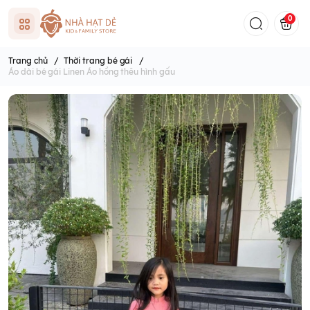
0
Trang chủ
/
Thời trang bé gái
/
Áo dài bé gái Linen Áo hồng thêu hình gấu