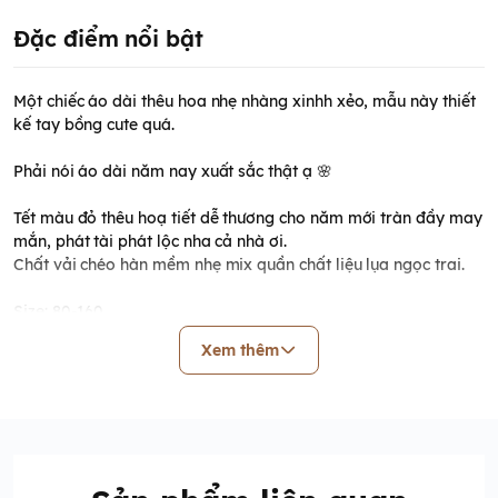
Đặc điểm nổi bật
Một chiếc áo dài thêu hoa nhẹ nhàng xinhh xẻo, mẫu này thiết
kế tay bồng cute quá.
Phải nói áo dài năm nay xuất sắc thật ạ 🌸
Tết màu đỏ thêu hoạ tiết dễ thương cho năm mới tràn đầy may
mắn, phát tài phát lộc nha cả nhà ơi.
Chất vải chéo hàn mềm nhẹ mix quần chất liệu lụa ngọc trai.
Size: 80-160
80: 9-11KG
Xem thêm
90: 11-13KG
100: 13-15 KG
110: 15-18 KG
120: 19-22KG
130: 23-26KG
140: 27-30KG
150: 31-35KG