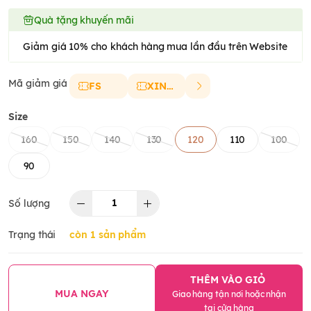
Quà tặng khuyến mãi
Giảm giá 10% cho khách hàng mua lần đầu trên Website
Mã giảm giá
FS
XINCHAO
Size
160
150
140
130
120
110
100
90
Số lượng
Trạng thái
còn 1 sản phẩm
THÊM VÀO GIỎ
MUA NGAY
Giao hàng tận nơi hoặc nhận
tại cửa hàng