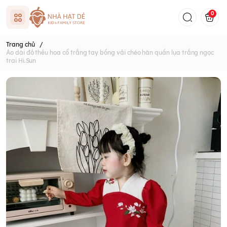
0
Trang chủ
/
Áo dài đỏ thêu hoa cổ trắng tay bồng vải chéo hàn quần lụa trắng ngọc
trai Hi.Sun