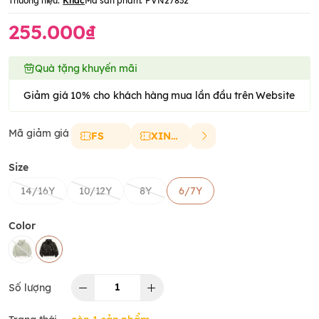
Thương hiệu:
Khác
Mã sản phẩm:
PVN27832
255.000₫
Quà tặng khuyến mãi
Giảm giá 10% cho khách hàng mua lần đầu trên Website
Mã giảm giá
FS
XINCHAO
Size
14/16Y
10/12Y
8Y
6/7Y
Color
Số lượng