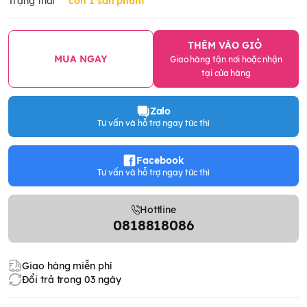
Trạng thái
còn 1 sản phẩm
THÊM VÀO GIỎ
MUA NGAY
Giao hàng tận nơi hoặc nhận
tại cửa hàng
Zalo
Tư vấn và hỗ trợ ngay tức thì
Facebook
Tư vấn và hỗ trợ ngay tức thì
Hottline
0818818086
Giao hàng miễn phí
Đổi trả trong 03 ngày