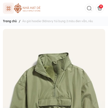
0
Trang chủ
/
Áo gió hoodie Oldnavy túi bụng 2 màu đen vằn, rêu