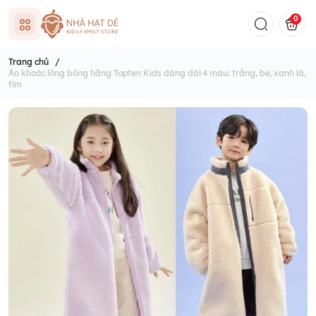
0
Trang chủ
/
Áo khoác lông bông hãng Topten Kids dáng dài 4 màu: trắng, be, xanh lá,
tím