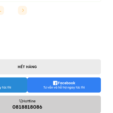
INCHAO
HẾT HÀNG
Facebook
 tức thì
Tư vấn và hỗ trợ ngay tức thì
Hottline
0818818086