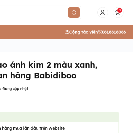
0
Cộng tác viên
0818818086
ao ánh kim 2 màu xanh,
àn hãng Babidiboo
:
Đang cập nhật
 hàng mua lần đầu trên Website