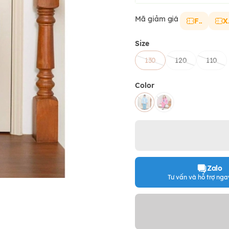
Mã giảm giá
FS
X
Size
130
120
110
Color
Zalo
Tư vấn và hỗ trợ ngay