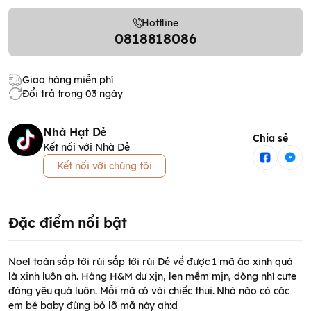
Hottline
0818818086
Giao hàng miễn phí
Đổi trả trong 03 ngày
Nhà Hạt Dẻ
Chia sẻ
Kết nối với Nhà Dẻ
Kết nối với chúng tôi
Đặc điểm nổi bật
Noel toàn sắp tới rùi sắp tới rùi Dẻ về được 1 mã áo xinh quá
là xinh luôn ah. Hàng H&M dư xịn, len mềm mịn, dòng nhí cute
đáng yêu quá luôn. Mỗi mã có vài chiếc thui. Nhà nào có các
em bé baby đừng bỏ lỡ mã này ah:d