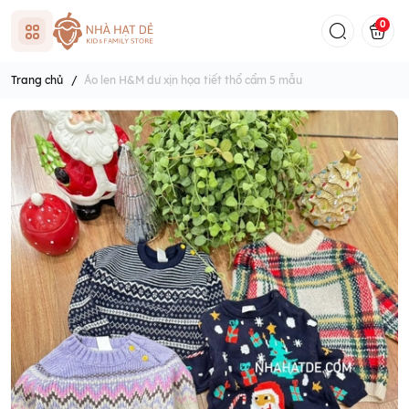
0
Trang chủ
/
Áo len H&M dư xịn họa tiết thổ cẩm 5 mẫu