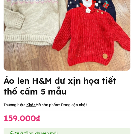
Áo len H&M dư xịn họa tiết
thổ cẩm 5 mẫu
Thương hiệu:
Khác
Mã sản phẩm:
Đang cập nhật
159.000₫
Quà tặng khuyến mãi