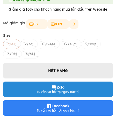
Giảm giá 10% cho khách hàng mua lần đầu trên Website
Mã giảm giá
FS
XINCHAO
Size
3/4Y
2/3Y
18/24M
12/18M
9/12M
6/9M
4/6M
HẾT HÀNG
Zalo
Tư vấn và hỗ trợ ngay tức thì
Facebook
Tư vấn và hỗ trợ ngay tức thì