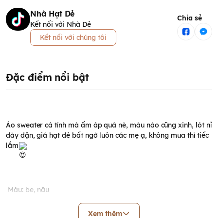
Nhà Hạt Dẻ
Chia sẻ
Kết nối với Nhà Dẻ
Kết nối với chúng tôi
Đặc điểm nổi bật
Áo sweater cá tính mà ấm áp quá nè, màu nào cũng xinh, lót nỉ 
dày dặn, giá hạt dẻ bất ngờ luôn các mẹ ạ, không mua thì tiếc 
lắm
 Màu: be, nâu
Xem thêm