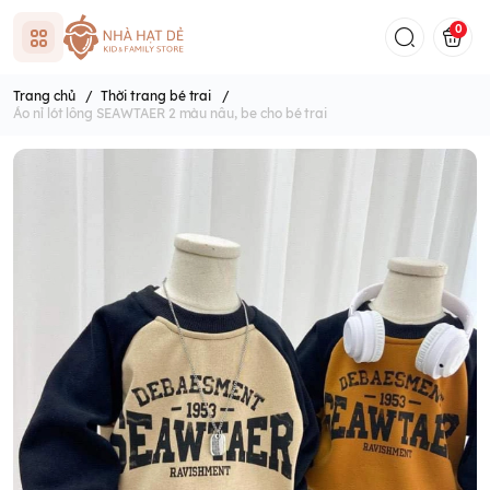
0
Trang chủ
/
Thời trang bé trai
/
Áo nỉ lót lông SEAWTAER 2 màu nâu, be cho bé trai