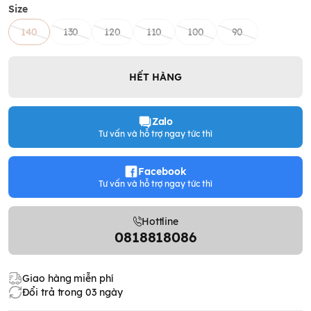
Size
140
130
120
110
100
90
HẾT HÀNG
Zalo
Tư vấn và hỗ trợ ngay tức thì
Facebook
Tư vấn và hỗ trợ ngay tức thì
Hottline
0818818086
Giao hàng miễn phí
Đổi trả trong 03 ngày