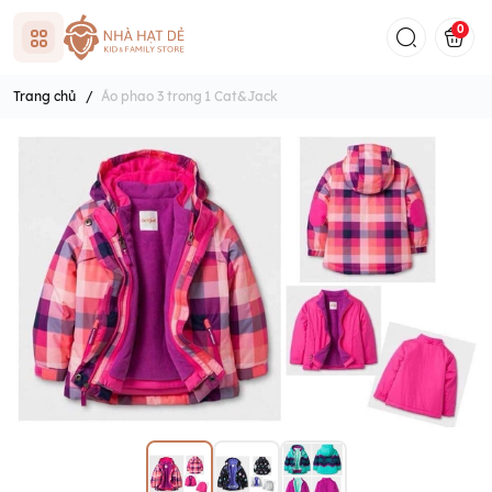
0
Trang chủ
/
Áo phao 3 trong 1 Cat&Jack