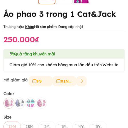
Áo phao 3 trong 1 Cat&Jack
Thương hiệu:
Khác
Mã sản phẩm:
Đang cập nhật
250.000₫
Quà tặng khuyến mãi
Giảm giá 10% cho khách hàng mua lần đầu trên Website
Mã giảm giá
FS
XINCHAO
Color
Size
12M
18M
2Y
3Y
4Y
5Y