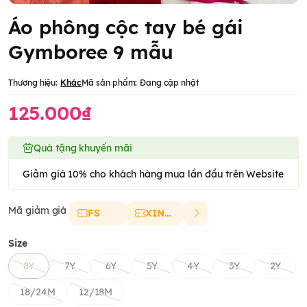
Áo phông cộc tay bé gái
Gymboree 9 mẫu
Thương hiệu:
Khác
Mã sản phẩm:
Đang cập nhật
125.000₫
Quà tặng khuyến mãi
Giảm giá 10% cho khách hàng mua lần đầu trên Website
Mã giảm giá
FS
XINCHAO
Size
8Y
7Y
6Y
5Y
4Y
3Y
2Y
18/24M
12/18M