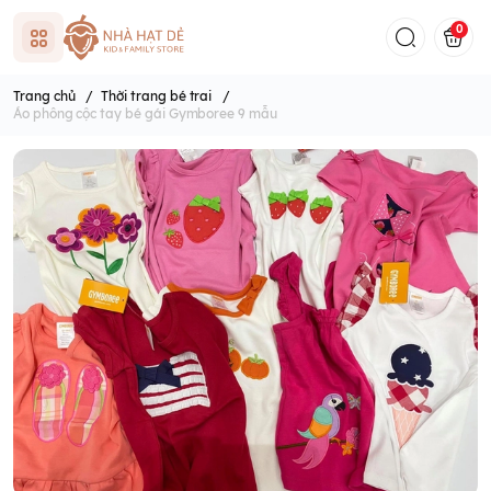
0
Trang chủ
/
Thời trang bé trai
/
Áo phông cộc tay bé gái Gymboree 9 mẫu