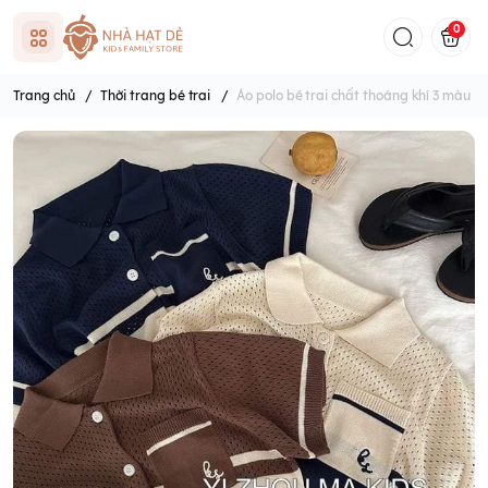
0
Trang chủ
/
Thời trang bé trai
/
Áo polo bé trai chất thoáng khí 3 màu