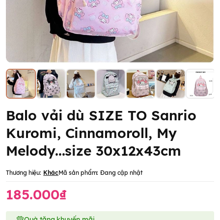
Balo vải dù SIZE TO Sanrio
Kuromi, Cinnamoroll, My
Melody...size 30x12x43cm
Thương hiệu:
Khác
Mã sản phẩm:
Đang cập nhật
185.000₫
Quà tặng khuyến mãi