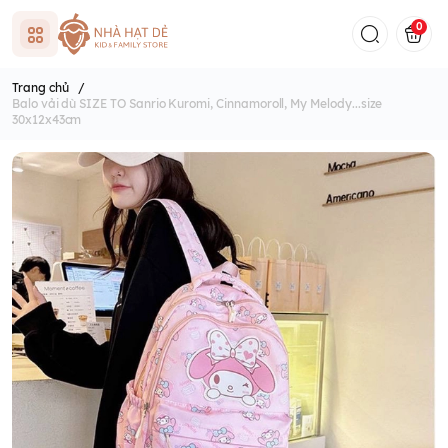
0
Trang chủ
/
Balo vải dù SIZE TO Sanrio Kuromi, Cinnamoroll, My Melody...size
30x12x43cm