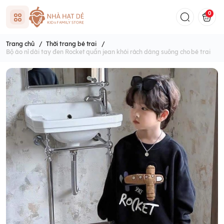
0
Trang chủ
/
Thời trang bé trai
/
Bộ áo nỉ dài tay đen Rocket quần jean khói rách dáng suông cho bé trai