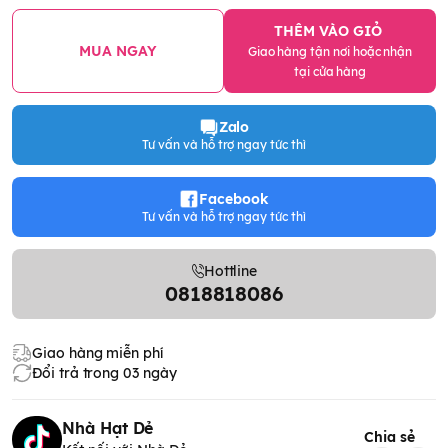
THÊM VÀO GIỎ
MUA NGAY
Giao hàng tận nơi hoặc nhận
tại cửa hàng
Zalo
Tư vấn và hỗ trợ ngay tức thì
Facebook
Tư vấn và hỗ trợ ngay tức thì
Hottline
0818818086
Giao hàng miễn phí
Đổi trả trong 03 ngày
Nhà Hạt Dẻ
Chia sẻ