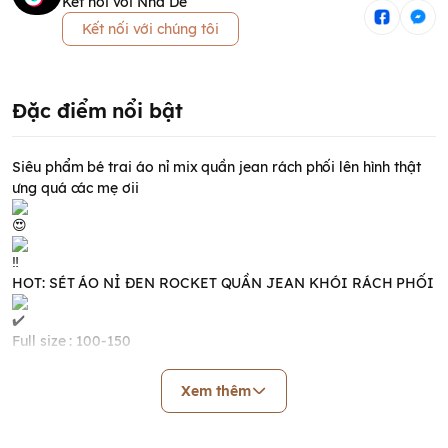
Kết nối với Nhà Dẻ
Kết nối với chúng tôi
Đặc điểm nổi bật
Siêu phẩm bé trai áo nỉ mix quần jean rách phối lên hình thật
ưng quá các mẹ ơii
HOT: SÉT ÁO NỈ ĐEN ROCKET QUẦN JEAN KHÓI RÁCH PHỐI
Full size : 100-150
Size 100: 8-11kg
Size 110: 11-14kg
Xem thêm
Size 120: 14-17kg
Size 130: 17-20kg
Size 140: 20-24kg