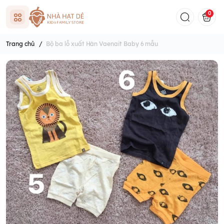
0
Trang chủ
/
Bộ ba lỗ xuất Hàn Vaenait Baby 6 mẫu