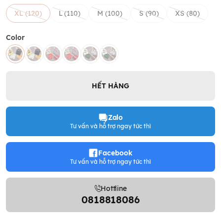
XL (120)
L (110)
M (100)
S (90)
XS (80)
Color
HẾT HÀNG
Zalo
Tư vấn và hỗ trợ ngay tức thì
Facebook
Tư vấn và hỗ trợ ngay tức thì
Hottline
0818818086