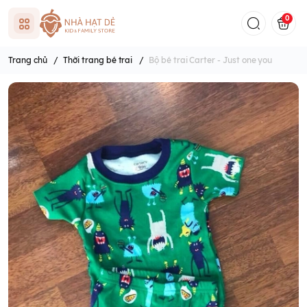
0
Trang chủ
/
Thời trang bé trai
/
Bộ bé trai Carter - Just one you