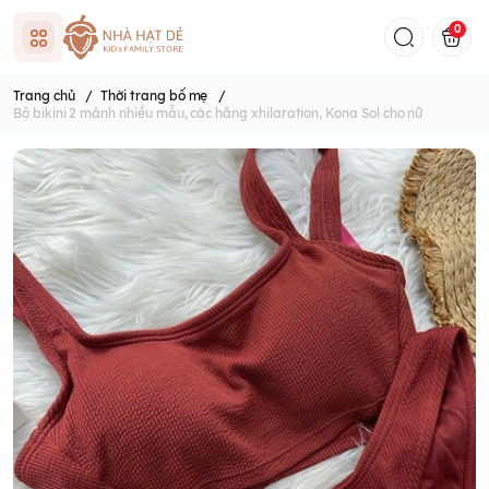
0
Trang chủ
/
Thời trang bố mẹ
/
Bộ bikini 2 mảnh nhiều mẫu, các hãng xhilaration, Kona Sol cho nữ