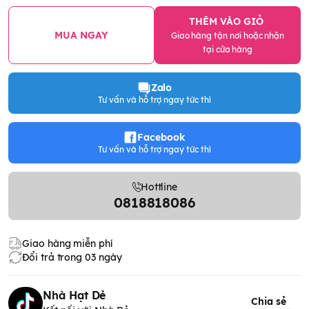
THÊM VÀO GIỎ
MUA NGAY
Giao hàng tận nơi hoặc nhận
tại cửa hàng
Zalo
Tư vấn và hỗ trợ ngay tức thì
Facebook
Tư vấn và hỗ trợ ngay tức thì
Hottline
0818818086
Giao hàng miễn phí
Đổi trả trong 03 ngày
Nhà Hạt Dẻ
Chia sẻ