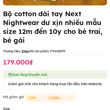
Bộ cotton dài tay Next
Nightwear dư xịn nhiều mẫu
size 12m đến 10y cho bé trai,
bé gái
Thương hiệu:
Khác
Mã sản phẩm:
PVN28599
179.000₫
Quà tặng khuyến mãi
Giảm giá 10% cho khách hàng mua lần đầu trên Website
Mã giảm giá
FS
XINCHAO
Size