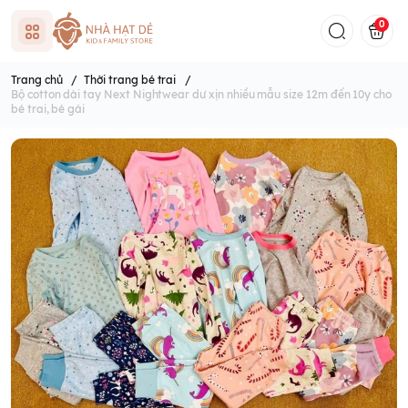
0
Trang chủ
/
Thời trang bé trai
/
Bộ cotton dài tay Next Nightwear dư xịn nhiều mẫu size 12m đến 10y cho
bé trai, bé gái