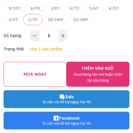
9/10Y
8/9Y
7/8Y
6/7Y
5/6Y
4/5Y
3/4Y
2/3Y
18/24M
12/18M
Số lượng
Trạng thái
còn 1 sản phẩm
THÊM VÀO GIỎ
MUA NGAY
Giao hàng tận nơi hoặc nhận
tại cửa hàng
Zalo
Tư vấn và hỗ trợ ngay tức thì
Facebook
Tư vấn và hỗ trợ ngay tức thì