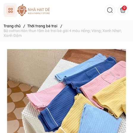
0
Trang chủ
/
Thời trang bé trai
/
Bộ cotton Hàn thun tăm bé trai bé gái 4 màu Hồng; Vàng; Xanh Nhạt;
Xanh Đậm