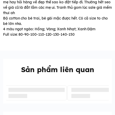
mẹ hay hỏi hàng về đẹp thế sao ko đặt tiếp đi. Thường hết seo
về giá cũ là đắt lắm các mẹ ui. Tranh thủ gom lúc sale giá mềm
thui ah
Bộ cotton cho bé trai, bé gái mặc được hết. Có cả size to cho
bé lớn nha.
4 màu ngọt ngào: Hồng; Vàng; Xanh Nhạt; Xanh Đậm
Full size: 80-90-100-110-120-130-140-150
Sản phẩm liên quan