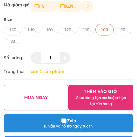
Mã giảm giá
FS
XINCHAO
Size
150
140
130
120
110
100
90
80
Số lượng
Trạng thái
còn 1 sản phẩm
THÊM VÀO GIỎ
MUA NGAY
Giao hàng tận nơi hoặc nhận
tại cửa hàng
Zalo
Tư vấn và hỗ trợ ngay tức thì