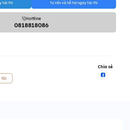
 tức thì
Tư vấn và hỗ trợ ngay tức thì
Hottline
0818818086
Chia sẻ
 tôi