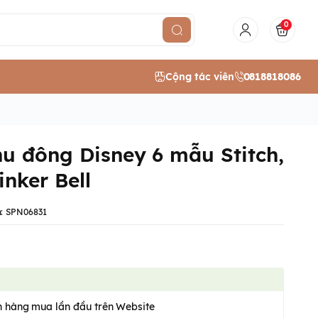
0
Cộng tác viên
0818818086
hu đông Disney 6 mẫu Stitch,
inker Bell
:
SPN06831
 hàng mua lần đầu trên Website