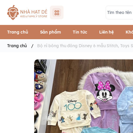
Trang chủ
Sản phẩm
Tin tức
Liên hệ
Khá
Trang chủ
/
Bộ nỉ bông thu đông Disney 6 mẫu Stitch, Toys S