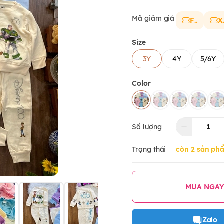
Mã giảm giá
FS
X
Size
3Y
4Y
5/6Y
Color
Số lượng
Trạng thái
còn 2 sản ph
MUA NGA
Zalo