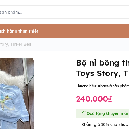
ch hàng thân thiết
tory, Tinker Bell
Bộ nỉ bông t
Toys Story, T
Thương hiệu:
Khác
Mã sản phẩm
240.000₫
Quà tặng khuyến mãi
Giảm giá 10% cho khách