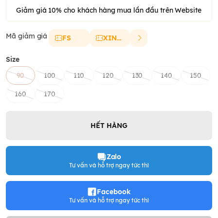
Giảm giá 10% cho khách hàng mua lần đầu trên Website
Mã giảm giá
FS
XINCHAO
Size
90
100
110
120
130
140
150
160
170
HẾT HÀNG
Zalo
Tư vấn và hỗ trợ ngay tức thì
Facebook
Tư vấn và hỗ trợ ngay tức thì