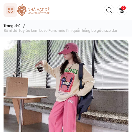
0
Trang chủ
/
Bộ nỉ dài tay áo kem Love Paris mèo tím quần hồng bo gấu size đại