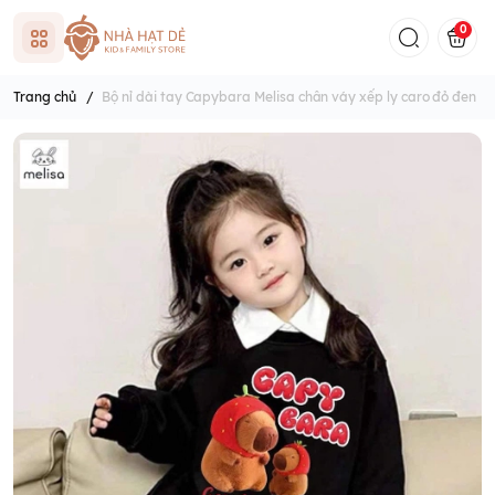
0
Trang chủ
/
Bộ nỉ dài tay Capybara Melisa chân váy xếp ly caro đỏ đen