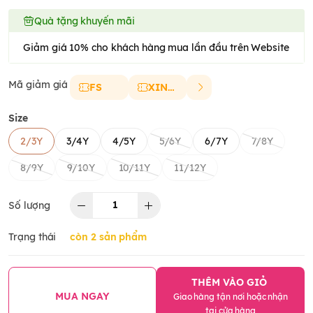
Quà tặng khuyến mãi
Giảm giá 10% cho khách hàng mua lần đầu trên Website
Mã giảm giá
FS
XINCHAO
Size
2/3Y
3/4Y
4/5Y
5/6Y
6/7Y
7/8Y
8/9Y
9/10Y
10/11Y
11/12Y
Số lượng
Trạng thái
còn 2 sản phẩm
THÊM VÀO GIỎ
MUA NGAY
Giao hàng tận nơi hoặc nhận
tại cửa hàng