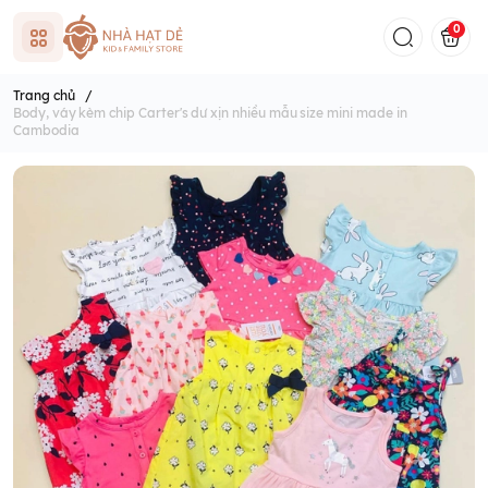
0
Trang chủ
/
Body, váy kèm chip Carter's dư xịn nhiều mẫu size mini made in
Cambodia