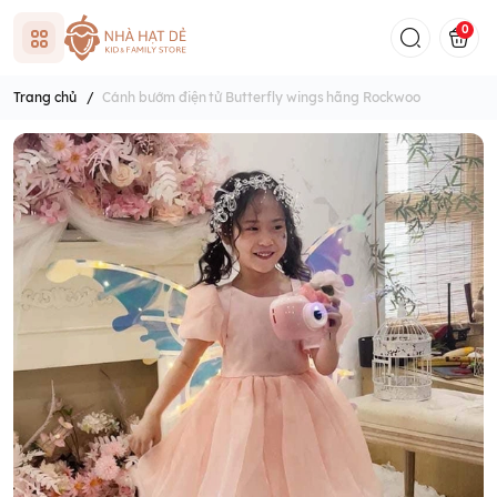
0
Trang chủ
/
Cánh bướm điện tử Butterfly wings hãng Rockwoo