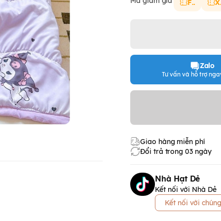
Mã giảm giá
FS
X
Zalo
Tư vấn và hỗ trợ ngay
Giao hàng miễn phí
Đổi trả trong 03 ngày
Nhà Hạt Dẻ
Kết nối với Nhà Dẻ
Kết nối với chúng