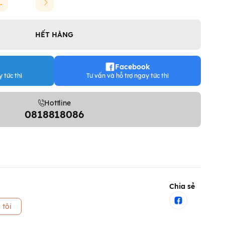
INCHAO
HẾT HÀNG
Facebook
 tức thì
Tư vấn và hỗ trợ ngay tức thì
Hottline
0818818086
Chia sẻ
 tôi