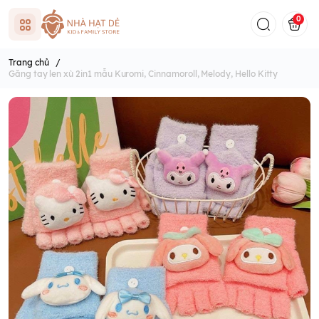
0
Trang chủ
/
Găng tay len xù 2in1 mẫu Kuromi, Cinnamoroll, Melody, Hello Kitty