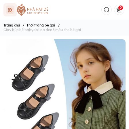
0
Trang chủ
/
Thời trang bé gái
/
Giày búp bê babydoll da đen 3 mẫu cho bé gái