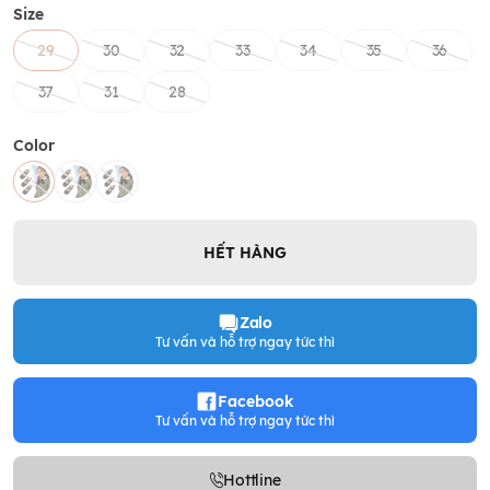
Size
29
30
32
33
34
35
36
37
31
28
Color
HẾT HÀNG
Zalo
Tư vấn và hỗ trợ ngay tức thì
Facebook
Tư vấn và hỗ trợ ngay tức thì
Hottline