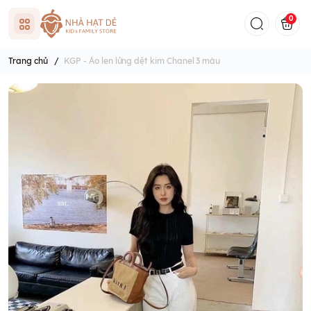
0
Trang chủ
/
KGP - Áo len lửng dệt kim Chanel 3 màu