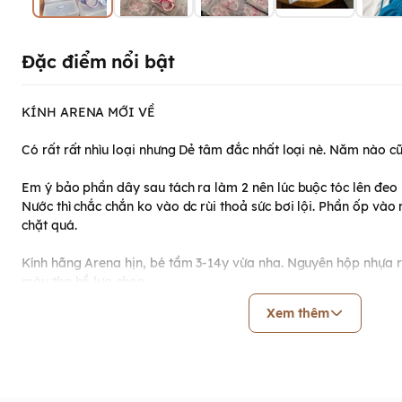
Đặc điểm nổi bật
KÍNH ARENA MỚI VỀ
Có rất rất nhìu loại nhưng Dẻ tâm đắc nhất loại nè. Năm nào cũ
Em ý bảo phần dây sau tách ra làm 2 nên lúc buộc tóc lên đeo 
Nước thì chắc chắn ko vào dc rùi thoả sức bơi lội. Phần ốp vào
chặt quá.
Kính hãng Arena hịn, bé tầm 3-14y vừa nha. Nguyên hộp nhựa r
màu tha hồ lựa chọn.
Xem thêm