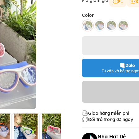
Mã giảm giá
FS
X
Color
Zalo
Tư vấn và hỗ trợ ngay
Giao hàng miễn phí
Đổi trả trong 03 ngày
Nhà Hạt Dẻ