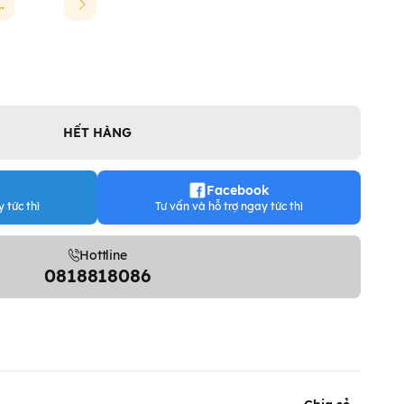
INCHAO
HẾT HÀNG
Facebook
 tức thì
Tư vấn và hỗ trợ ngay tức thì
Hottline
0818818086