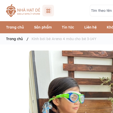
Trang chủ
Sản phẩm
Tin tức
Liên hệ
Khá
Trang chủ
/
Kính bơi bé Arena 4 màu cho bé 3-14Y