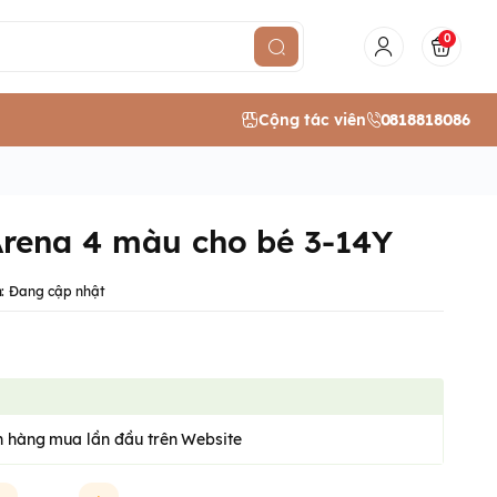
0
Cộng tác viên
0818818086
Arena 4 màu cho bé 3-14Y
:
Đang cập nhật
 hàng mua lần đầu trên Website