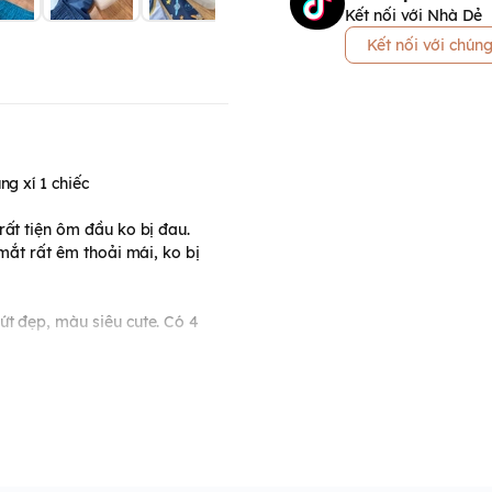
Kết nối với Nhà Dẻ
Kết nối với chúng
ng xí 1 chiếc
rất tiện ôm đầu ko bị đau.
 mắt rất êm thoải mái, ko bị
ứt đẹp, màu siêu cute. Có 4