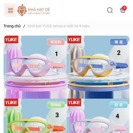
0
Trang chủ
/
Kính bơi YUKE remove mắt to 4 màu