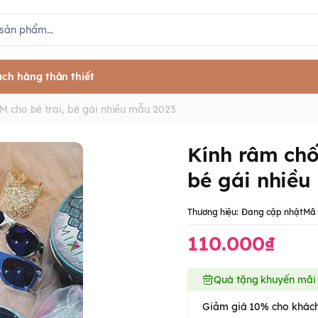
ch hàng thân thiết
 cho bé trai, bé gái nhiều mẫu 2023
Kính râm chố
bé gái nhiều
Thương hiệu:
Đang cập nhật
Mã 
110.000₫
Quà tặng khuyến mãi
Giảm giá 10% cho khách