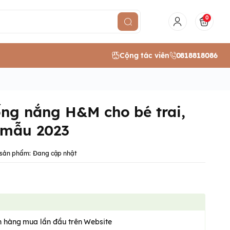
0
Cộng tác viên
0818818086
ng nắng H&M cho bé trai,
 mẫu 2023
sản phẩm:
Đang cập nhật
 hàng mua lần đầu trên Website