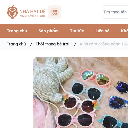
Trang chủ
Sản phẩm
Tin tức
Liên hệ
Khá
Trang chủ
/
Thời trang bé trai
/
Kính râm chống nắng H&M