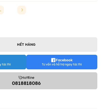
INCHAO
HẾT HÀNG
Facebook
 tức thì
Tư vấn và hỗ trợ ngay tức thì
Hottline
0818818086