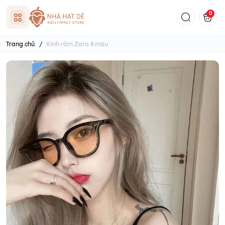
0
Trang chủ
/
Kính râm Zara 8 màu