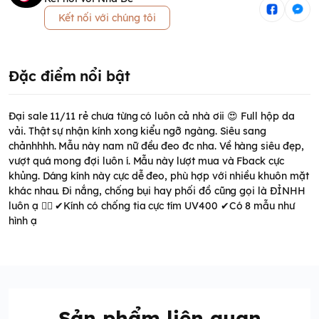
Kết nối với chúng tôi
Đặc điểm nổi bật
Đại sale 11/11 rẻ chưa từng có luôn cả nhà ơii 😍 Full hộp da
vải. Thật sự nhận kính xong kiểu ngỡ ngàng. Siêu sang
chảnhhhh. Mẫu này nam nữ đều đeo đc nha. Về hàng siêu đẹp,
vượt quá mong đợi luôn í. Mẫu này lượt mua và Fback cực
khủng. Dáng kính này cực dễ đeo, phù hợp với nhiều khuôn mặt
khác nhau. Đi nắng, chống bụi hay phối đồ cũng gọi là ĐỈNHH
luôn ạ 👍🏻 ✔Kính có chống tia cực tím UV400 ✔Có 8 mẫu như
hình ạ
Sản phẩm liên quan