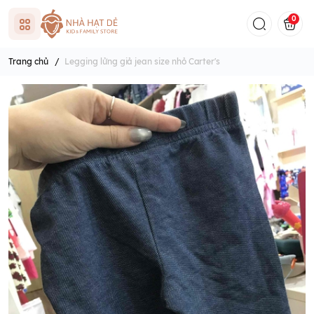
0
Trang chủ
/
Legging lửng giả jean size nhỏ Carter's