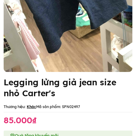
Legging lửng giả jean size
nhỏ Carter's
Thương hiệu:
Khác
Mã sản phẩm:
SPN02497
85.000₫
Quà tặng khuyến mãi