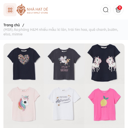
0
Trang chủ
/
(MSR) Áo phông H&M nhiều mẫu: kì lân, trái tim hoa, quả chanh, bướm,
elsa, minnie