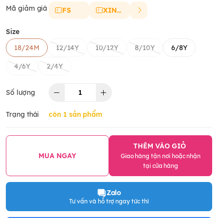
Mã giảm giá
FS
XINCHAO
Size
18/24M
12/14Y
10/12Y
8/10Y
6/8Y
4/6Y
2/4Y
Số lượng
Trạng thái
còn 1 sản phẩm
THÊM VÀO GIỎ
MUA NGAY
Giao hàng tận nơi hoặc nhận
tại cửa hàng
Zalo
Tư vấn và hỗ trợ ngay tức thì