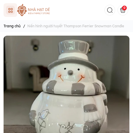
0
Trang chủ
/
Nến hình người tuyết Thompson Ferrier Snowman Candle