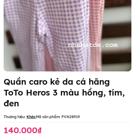
Quần caro kẻ da cá hãng
ToTo Heros 3 màu hồng, tím,
đen
Thương hiệu:
Khác
Mã sản phẩm:
PVN28919
140.000₫