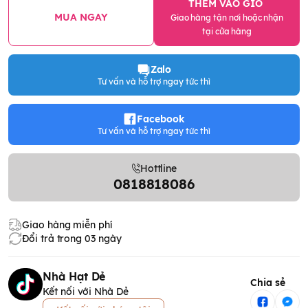
THÊM VÀO GIỎ
MUA NGAY
Giao hàng tận nơi hoặc nhận
tại cửa hàng
Zalo
Tư vấn và hỗ trợ ngay tức thì
Facebook
Tư vấn và hỗ trợ ngay tức thì
Hottline
0818818086
Giao hàng miễn phí
Đổi trả trong 03 ngày
Nhà Hạt Dẻ
Chia sẻ
Kết nối với Nhà Dẻ