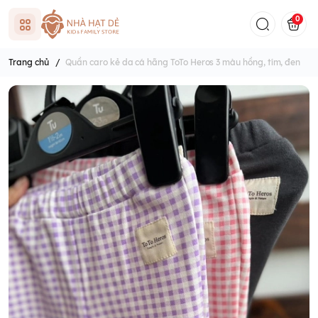
0
Trang chủ
/
Quần caro kẻ da cá hãng ToTo Heros 3 màu hồng, tím, đen