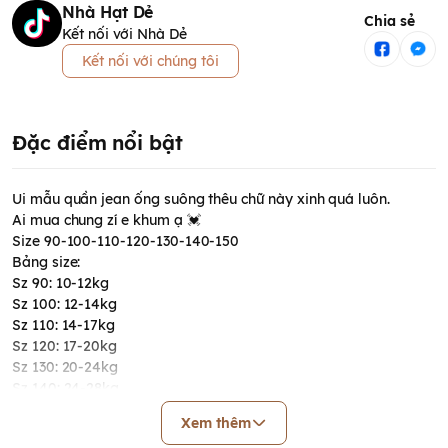
Nhà Hạt Dẻ
Chia sẻ
Kết nối với Nhà Dẻ
Kết nối với chúng tôi
Đặc điểm nổi bật
Ui mẫu quần jean ống suông thêu chữ này xinh quá luôn.
Ai mua chung zí e khum ạ 💓
Size 90-100-110-120-130-140-150
Bảng size:
Sz 90: 10-12kg
Sz 100: 12-14kg
Sz 110: 14-17kg
Sz 120: 17-20kg
Sz 130: 20-24kg
Sz 140: 24-28kg
Sz 150: 28-33kg
Xem thêm