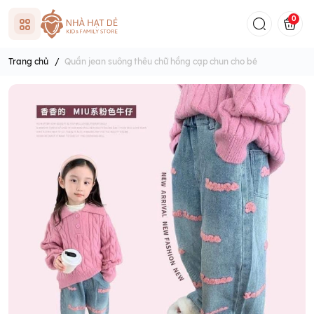
0
Trang chủ
/
Quần jean suông thêu chữ hồng cạp chun cho bé