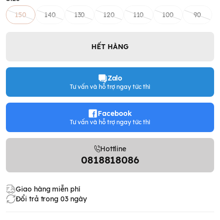
150
140
130
120
110
100
90
HẾT HÀNG
Zalo
Tư vấn và hỗ trợ ngay tức thì
Facebook
Tư vấn và hỗ trợ ngay tức thì
Hottline
0818818086
Giao hàng miễn phí
Đổi trả trong 03 ngày