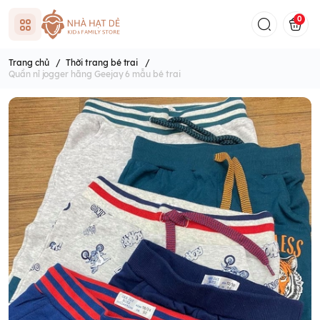
0
Trang chủ
/
Thời trang bé trai
/
Quần nỉ jogger hãng Geejay 6 mẫu bé trai