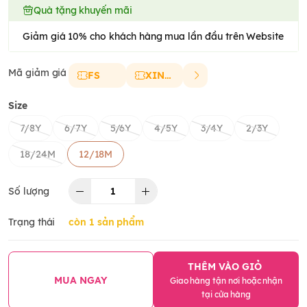
Quà tặng khuyến mãi
Giảm giá 10% cho khách hàng mua lần đầu trên Website
Mã giảm giá
FS
XINCHAO
Size
7/8Y
6/7Y
5/6Y
4/5Y
3/4Y
2/3Y
18/24M
12/18M
Số lượng
Trạng thái
còn 1 sản phẩm
THÊM VÀO GIỎ
MUA NGAY
Giao hàng tận nơi hoặc nhận
tại cửa hàng