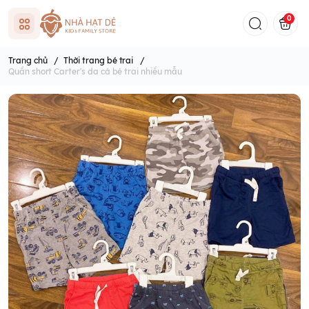
0
Trang chủ
/
Thời trang bé trai
/
Quần short Carter's da cá bé trai nhiều mẫu