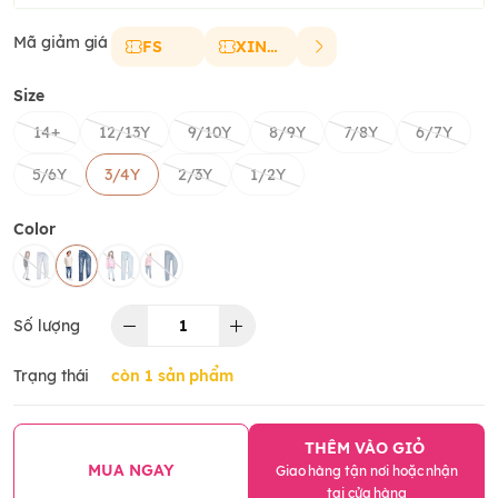
Mã giảm giá
FS
XINCHAO
Size
14+
12/13Y
9/10Y
8/9Y
7/8Y
6/7Y
5/6Y
3/4Y
2/3Y
1/2Y
Color
Số lượng
Trạng thái
còn 1 sản phẩm
THÊM VÀO GIỎ
MUA NGAY
Giao hàng tận nơi hoặc nhận
tại cửa hàng