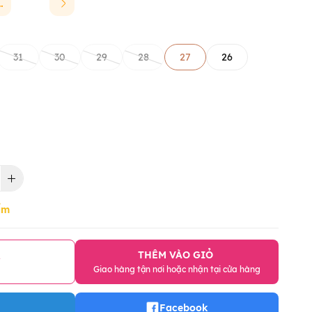
INCHAO
31
30
29
28
27
26
ẩm
THÊM VÀO GIỎ
Y
Giao hàng tận nơi hoặc nhận tại cửa hàng
Facebook