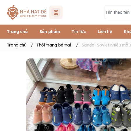
Trang chủ
Sản phẩm
Tin tức
Liên hệ
Khá
Trang chủ
/
Thời trang bé trai
/
Sandal Soviet nhiều mẫu 