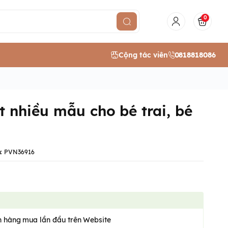
0
Cộng tác viên
0818818086
t nhiều mẫu cho bé trai, bé
:
PVN36916
 hàng mua lần đầu trên Website