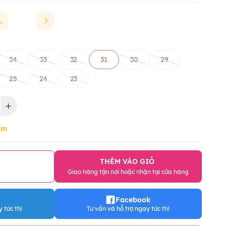
INCHAO
34
33
32
31
30
29
25
24
23
ẩm
THÊM VÀO GIỎ
Y
Giao hàng tận nơi hoặc nhận tại cửa hàng
Facebook
 tức thì
Tư vấn và hỗ trợ ngay tức thì