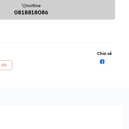
Hottline
0818818086
Chia sẻ
 tôi