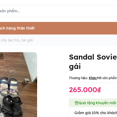
ch hàng thân thiết
cho bé trai, bé gái
Sandal Sovie
gái
Thương hiệu:
Khác
Mã sản phẩm
265.000₫
Quà tặng khuyến mãi
Giảm giá 10% cho khách