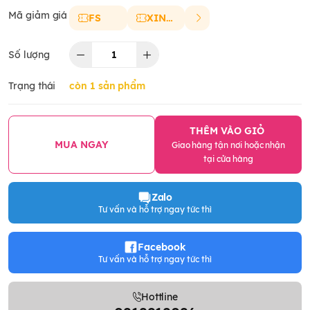
Mã giảm giá
FS
XINCHAO
Số lượng
Trạng thái
còn 1 sản phẩm
THÊM VÀO GIỎ
MUA NGAY
Giao hàng tận nơi hoặc nhận
tại cửa hàng
Zalo
Tư vấn và hỗ trợ ngay tức thì
Facebook
Tư vấn và hỗ trợ ngay tức thì
Hottline