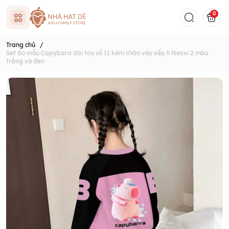
0
Trang chủ
/
Set áo mẫu Capybara dài tay số 11 kèm chân váy xếp li Nexxi 2 màu
trắng và đen