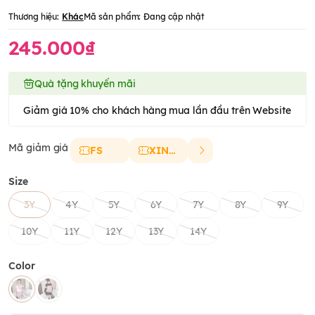
Thương hiệu:
Khác
Mã sản phẩm:
Đang cập nhật
245.000₫
Quà tặng khuyến mãi
Giảm giá 10% cho khách hàng mua lần đầu trên Website
Mã giảm giá
FS
XINCHAO
Size
3Y
4Y
5Y
6Y
7Y
8Y
9Y
10Y
11Y
12Y
13Y
14Y
Color