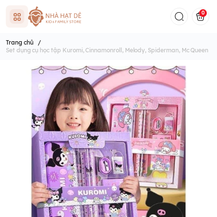
0
Trang chủ
/
Set dụng cụ học tập Kuromi, Cinnamonroll, Melody, Spiderman, Mc Queen