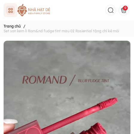
0
Trang chủ
/
Set son kem lì Rom&nd fudge tint màu 02 Rosiential tặng chì kẻ môi