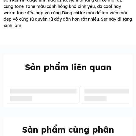
son kem lì fudge tint màu 02 Rosiential tặng chì kẻ môi 02
cùng tone. Tone màu cánh hồng khô xinh yêu, da cool hay
warm tone đều hợp vô cùng Dùng chì kẻ môi để tạo viền môi
đẹp vô cùng từ quyến rũ đầy đặn hơn rất nhiều. Set này đi tặng
xinh lắm
Sản phẩm liên quan
Sản phẩm cùng phân