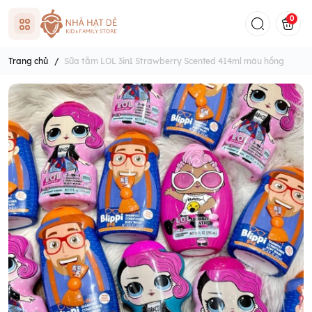
0
Trang chủ
/
Sữa tắm LOL 3in1 Strawberry Scented 414ml màu hồng