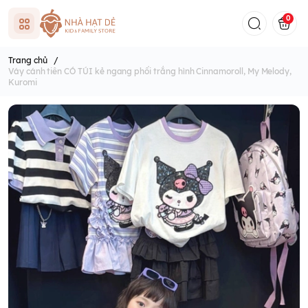
0
Trang chủ
/
Váy cánh tiên CÓ TÚI kẻ ngang phối trắng hình Cinnamoroll, My Melody,
Kuromi