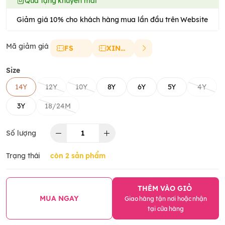
Quà tặng khuyến mãi
Giảm giá 10% cho khách hàng mua lần đầu trên Website
Mã giảm giá
FS
XINCHAO
Size
14Y
12Y
10Y
8Y
6Y
5Y
4Y
3Y
18/24M
Số lượng
Trạng thái
còn 2 sản phẩm
THÊM VÀO GIỎ
MUA NGAY
Giao hàng tận nơi hoặc nhận
tại cửa hàng