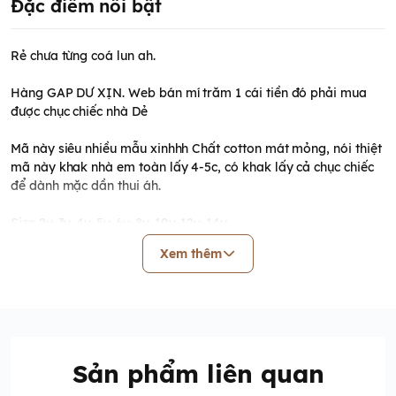
Đặc điểm nổi bật
Rẻ chưa từng coá lun ah.
Hàng GAP DƯ XỊN. Web bán mí trăm 1 cái tiền đó phải mua
được chục chiếc nhà Dẻ
Mã này siêu nhiều mẫu xinhhh Chất cotton mát mỏng, nói thiệt
mã này khak nhà em toàn lấy 4-5c, có khak lấy cả chục chiếc
để dành mặc dần thui áh.
Size 2y-3y-4y-5y-6y-8y-10y-12y-14y
Xem thêm
(form thoải mái từ 12 đến 46kg)
Sản phẩm liên quan