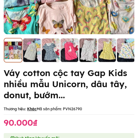
Váy cotton cộc tay Gap Kids
nhiều mẫu Unicorn, dâu tây,
donut, bướm...
Thương hiệu:
Khác
Mã sản phẩm:
PVN26790
90.000₫