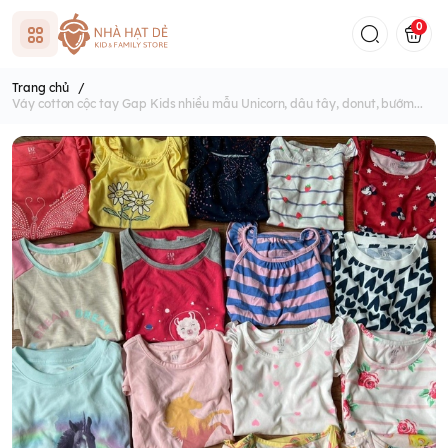
0
Trang chủ
/
Váy cotton cộc tay Gap Kids nhiều mẫu Unicorn, dâu tây, donut, bướm...