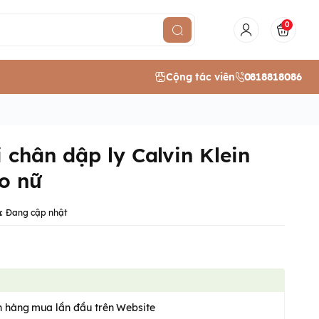
0
Cộng tác viên
0818818086
 chân dập ly Calvin Klein
o nữ
:
Đang cập nhật
 hàng mua lần đầu trên Website