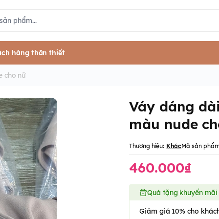
ch hàng thân thiết
e cho nữ
Váy dáng dài
màu nude ch
Thương hiệu:
Khác
Mã sản phẩm
460.000₫
Quà tặng khuyến mãi
Giảm giá 10% cho khách