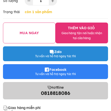
Số lượng
Trạng thái
còn 1 sản phẩm
THÊM VÀO GIỎ
MUA NGAY
Giao hàng tận nơi hoặc nhận
tại cửa hàng
Zalo
Tư vấn và hỗ trợ ngay tức thì
Facebook
Tư vấn và hỗ trợ ngay tức thì
Hottline
0818818086
Giao hàng miễn phí