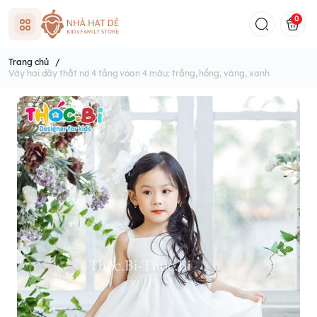
0
Trang chủ
/
Váy hai dây thắt nơ 4 tầng voan 4 màu: trắng, hồng, vàng, xanh