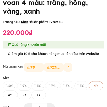
voan 4 màu: trắng, hồng,
vàng, xanh
Thương hiệu:
Khác
Mã sản phẩm:
PVN26618
220.000₫
Quà tặng khuyến mãi
Giảm giá 10% cho khách hàng mua lần đầu trên Website
Mã giảm giá
FS
XINCHAO
Size
10Y
9Y
8Y
7Y
6Y
5Y
4Y
3Y
2Y
1Y