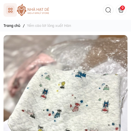
0
Trang chủ
/
Yếm cáo lót lông xuất Hàn